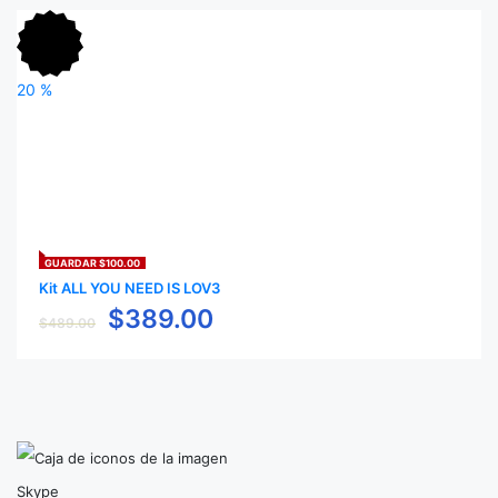
20
%
GUARDAR $100.00
Kit ALL YOU NEED IS LOV3
$
389.00
$
489.00
Skype