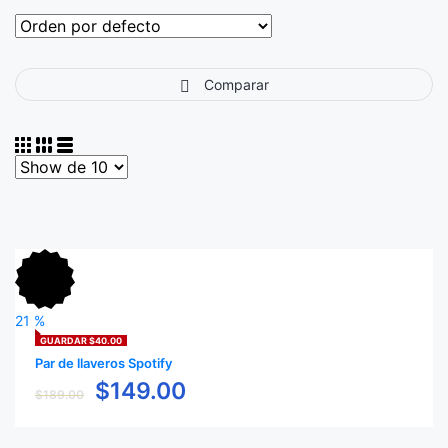
Comparar
21
%
GUARDAR $40.00
Par de llaveros Spotify
$
149.00
$
189.00